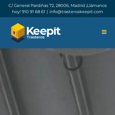
Skip
C/ General Pardiñas 72, 28006, Madrid ¡Llámanos
to
hoy! 910 91 68 61
|
info@trasteroskeepit.com
content